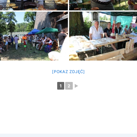
[POKAZ ZDJĘĆ]
1
2
►