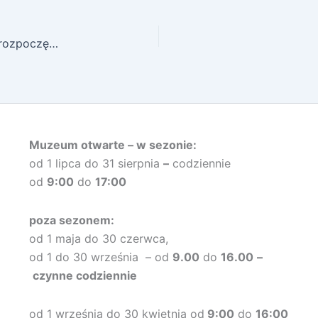
XII Międzynarodowy Festiwal Muzyki Organowej rozpoczęty.
Muzeum otwarte –
w sezonie:
od 1 lipca do 31 sierpnia
–
codziennie
od
9:00
do
17:00
poza sezonem:
od 1 maja do 30 czerwca,
od 1 do 30 września – od
9.00
do
16.00
–
czynne codziennie
od 1 września do 30 kwietnia od
9:00
do
16:00