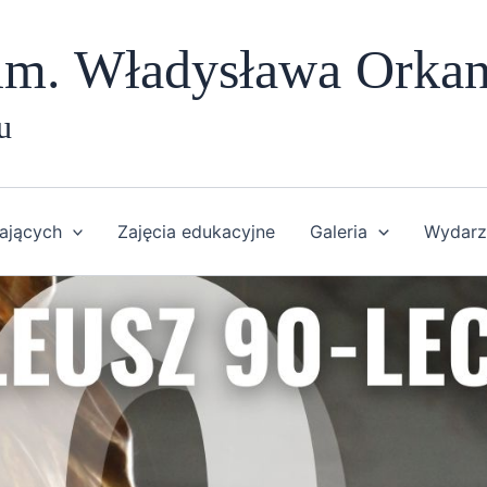
m. Władysława Orka
u
ających
Zajęcia edukacyjne
Galeria
Wydarz