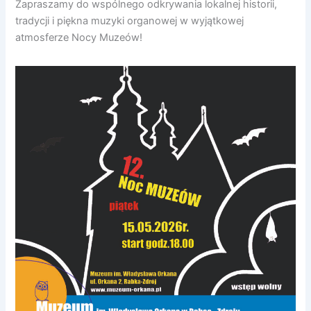
Zapraszamy do wspólnego odkrywania lokalnej historii,
tradycji i piękna muzyki organowej w wyjątkowej
atmosferze Nocy Muzeów!