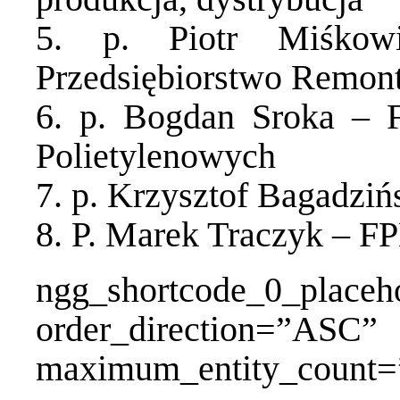
5. p. Piotr Miśko
Przedsiębiorstwo Remo
6. p. Bogdan Sroka – F
Polietylenowych
7. p. Krzysztof Bagadzi
8. P. Marek Traczyk – 
ngg_shortcode_0_placeh
order_direction=”A
maximum_entity_count=